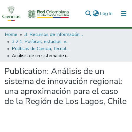
(current)
Log In
Communities & Collections
Home
3. Recursos de Información Científica y Tecnológica
3.2.1. Políticas, estudios, evaluaciones e indicadores de CTeI
All of DSpace
Políticas de Ciencia, Tecnología e Innovación
Análisis de un sistema de innovación regional: una aproximación para el caso de la Región de Los Lagos, Chile
Statistics
Publication:
Análisis de un
sistema de innovación regional:
una aproximación para el caso
de la Región de Los Lagos, Chile