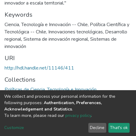
innovador a escala territorial."
Keywords
Ciencia, Tecnología e Innovación -- Chile
,
Política Científica y
Tecnológica -- Chile
,
Innovaciones tecnológicas
,
Desarrollo
regional
,
Sistema de innovación regional
,
Sistemas de
innovación
URI
http://hdl.handle.net/11146/411
Collections
Políticas de Ciencia, Tecnología e Innovación
We collect and process your personal information for the
following purposes:
Authentication, Preferences,
Full item page
Acknowledgement and Statistics
.
To learn more, please read our
privacy policy
.
DSpace software
copyright © 2002-2026
LYRASIS
Cookie
Privacy
End User
Send
Customize
Decline
That's ok
settings
policy
Agreement
Feedback