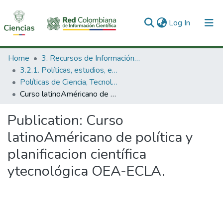
(current)
Log In
Communities & Collections
Home
3. Recursos de Información Científica y Tecnológica
3.2.1. Políticas, estudios, evaluaciones e indicadores de CTeI
All of DSpace
Políticas de Ciencia, Tecnología e Innovación
Curso latinoAméricano de política y planificacion científica ytecnológica OEA-ECLA.
Statistics
Publication:
Curso
latinoAméricano de política y
planificacion científica
ytecnológica OEA-ECLA.