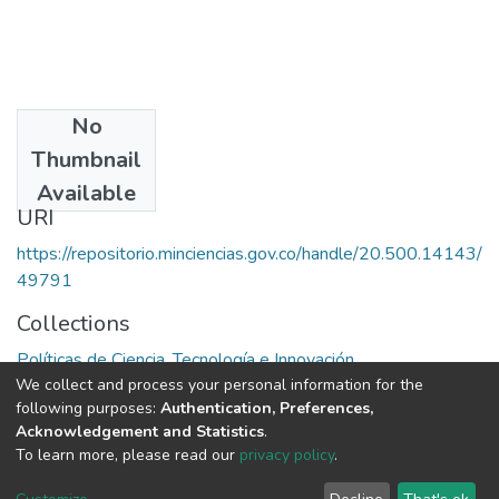
No
Date
Thumbnail
1977
Available
URI
https://repositorio.minciencias.gov.co/handle/20.500.14143/
49791
Collections
Políticas de Ciencia, Tecnología e Innovación
We collect and process your personal information for the
following purposes:
Authentication, Preferences,
Full item page
Acknowledgement and Statistics
.
To learn more, please read our
privacy policy
.
DSpace software
copyright © 2002-2026
LYRASIS
Cookie
Privacy
End User
Send