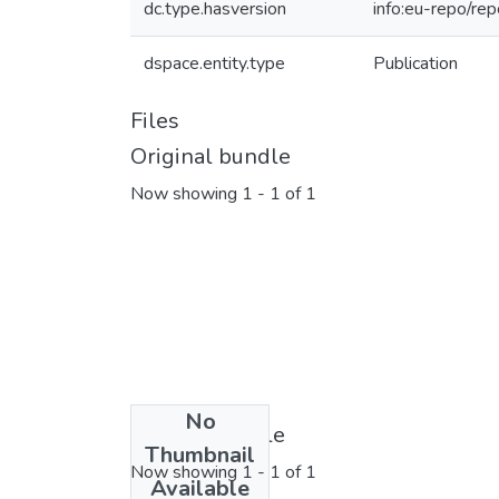
dc.type.hasversion
info:eu-repo/re
dspace.entity.type
Publication
Files
Original bundle
Now showing
1 - 1 of 1
No
License bundle
Thumbnail
Now showing
1 - 1 of 1
Available