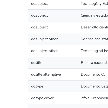
dc.subject
Tecnología y Es
dc.subject
Ciencia y estad
dc.subject
Desarrollo cienti
dc.subject.other
Science and sta
dc.subject.other
Technological in
dc.title
Política nacional
dc.title.alternative
Documento Con
dc.type
Documento Legal
dc.type.driver
info:eu-repo/se