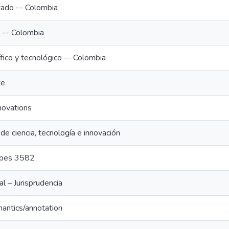
tado -- Colombia
o -- Colombia
́fico y tecnológico -- Colombia
te
novations
 de ciencia, tecnología e innovación
pes 3582
 – Jurisprudencia
mantics/annotation