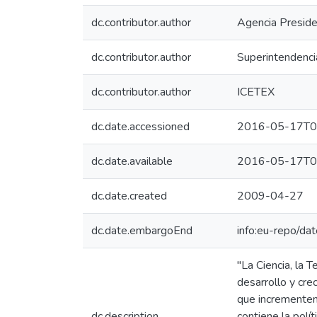
dc.contributor.author
Agencia Presiden
dc.contributor.author
Superintendenci
dc.contributor.author
ICETEX
dc.date.accessioned
2016-05-17T0
dc.date.available
2016-05-17T0
dc.date.created
2009-04-27
dc.date.embargoEnd
info:eu-repo/d
"La Ciencia, la 
desarrollo y cre
que incrementen 
dc.description
contiene la polí