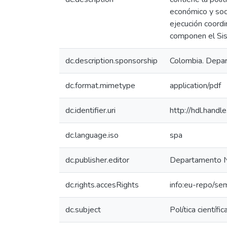
económico y soci
ejecución coordi
componen el Sist
dc.description.sponsorship
Colombia. Depar
dc.format.mimetype
application/pdf
dc.identifier.uri
http://hdl.hand
dc.language.iso
spa
dc.publisher.editor
Departamento N
dc.rights.accesRights
info:eu-repo/se
dc.subject
Política científ