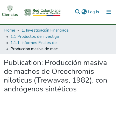
(current)
Log In
Communities & Collections
Home
1. Investigación Financiada con Recursos Públicos
1.1 Productos de investigación
All of DSpace
1.1.1. Informes Finales de Proyectos de Investigación
Producción masiva de machos de Oreochromis niloticus (Trewavas, 1982), con andrógenos sintéticos
Statistics
Publication:
Producción masiva
de machos de Oreochromis
niloticus (Trewavas, 1982), con
andrógenos sintéticos