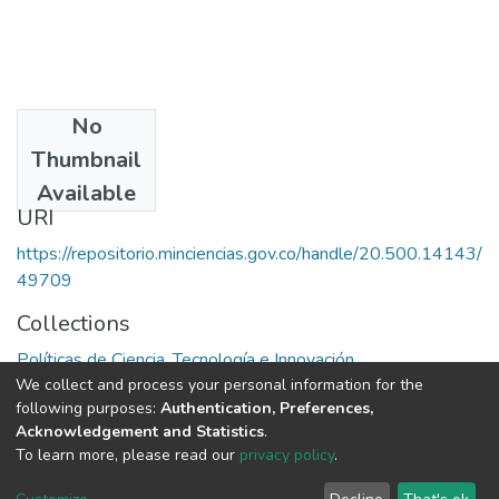
No
Date
Thumbnail
1990
Available
URI
https://repositorio.minciencias.gov.co/handle/20.500.14143/
49709
Collections
Políticas de Ciencia, Tecnología e Innovación
We collect and process your personal information for the
following purposes:
Authentication, Preferences,
Full item page
Acknowledgement and Statistics
.
To learn more, please read our
privacy policy
.
DSpace software
copyright © 2002-2026
LYRASIS
Cookie
Privacy
End User
Send