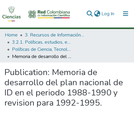
(current)
Log In
Communities & Collections
Home
3. Recursos de Información Científica y Tecnológica
3.2.1. Políticas, estudios, evaluaciones e indicadores de CTeI
All of DSpace
Políticas de Ciencia, Tecnología e Innovación
Memoria de desarrollo del plan nacional de ID en el periodo 1988-1990 y revision para 1992-1995.
Statistics
Publication:
Memoria de
desarrollo del plan nacional de
ID en el periodo 1988-1990 y
revision para 1992-1995.