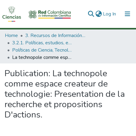
(current)
Log In
Communities & Collections
Home
3. Recursos de Información Científica y Tecnológica
3.2.1. Políticas, estudios, evaluaciones e indicadores de CTeI
All of DSpace
Políticas de Ciencia, Tecnología e Innovación
La technopole comme espace createur de technologie: Presentation de la recherche et propositions D'actions.
Statistics
Publication:
La technopole
comme espace createur de
technologie: Presentation de la
recherche et propositions
D'actions.