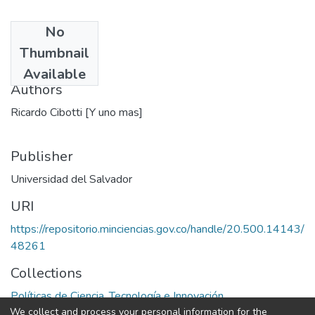
No
Date
Thumbnail
1967
Available
Authors
Ricardo Cibotti [Y uno mas]
Publisher
Universidad del Salvador
URI
https://repositorio.minciencias.gov.co/handle/20.500.14143/
48261
Collections
Políticas de Ciencia, Tecnología e Innovación
We collect and process your personal information for the