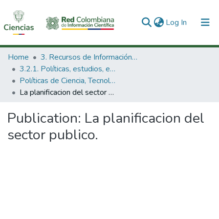
(current)
Log In
Communities & Collections
Home
3. Recursos de Información Científica y Tecnológica
3.2.1. Políticas, estudios, evaluaciones e indicadores de CTeI
All of DSpace
Políticas de Ciencia, Tecnología e Innovación
La planificacion del sector publico.
Statistics
Publication:
La planificacion del
sector publico.