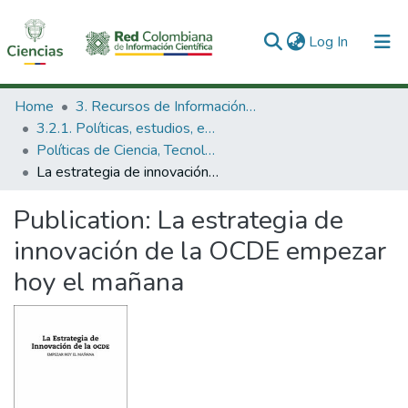
(current)
Log In
Communities & Collections
Home
3. Recursos de Información Científica y Tecnológica
3.2.1. Políticas, estudios, evaluaciones e indicadores de CTeI
All of DSpace
Políticas de Ciencia, Tecnología e Innovación
La estrategia de innovación de la OCDE empezar hoy el mañana
Statistics
Publication:
La estrategia de
innovación de la OCDE empezar
hoy el mañana