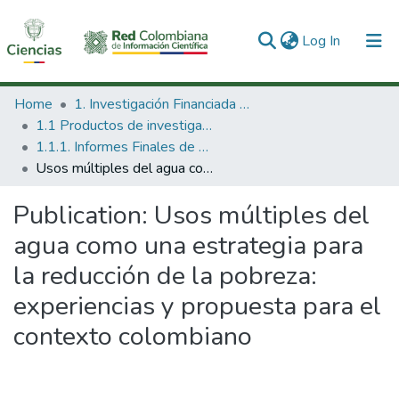
(current)
Log In
Communities & Collections
Home
1. Investigación Financiada con Recursos Públicos
1.1 Productos de investigación
All of DSpace
1.1.1. Informes Finales de Proyectos de Investigación
Usos múltiples del agua como una estrategia para la reducción de la pobreza: experiencias y propuesta para el contexto colombiano
Statistics
Publication:
Usos múltiples del
agua como una estrategia para
la reducción de la pobreza:
experiencias y propuesta para el
contexto colombiano