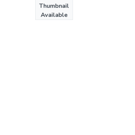
Date
Thumbnail
1995
Available