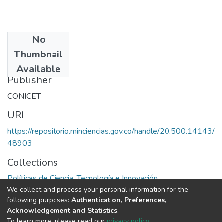
No
Date
Thumbnail
1989
Available
Publisher
CONICET
URI
https://repositorio.minciencias.gov.co/handle/20.500.14143/
48903
Collections
Políticas de Ciencia, Tecnología e Innovación
We collect and process your personal information for the
following purposes:
Authentication, Preferences,
Full item page
Acknowledgement and Statistics
.
To learn more, please read our
privacy policy
.