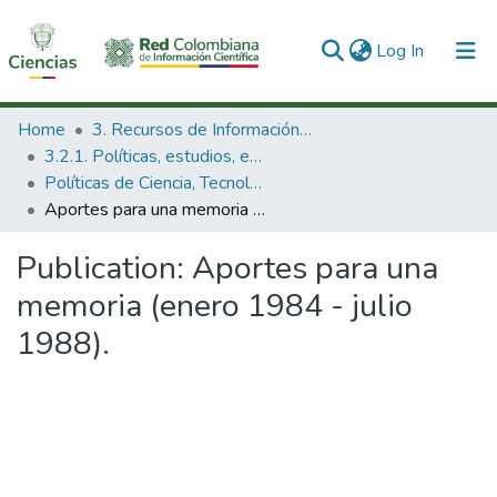
(current)
Log In
Communities & Collections
Home
3. Recursos de Información Científica y Tecnológica
3.2.1. Políticas, estudios, evaluaciones e indicadores de CTeI
All of DSpace
Políticas de Ciencia, Tecnología e Innovación
Aportes para una memoria (enero 1984 - julio 1988).
Statistics
Publication:
Aportes para una
memoria (enero 1984 - julio
1988).