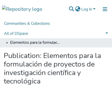
Log In
Communities & Collections
Home
3. Recursos de Información Científica y Tecnológica
3.2.1. Políticas, estudios, evaluaciones e indicadores de CTeI
All of DSpace
Políticas de Ciencia, Tecnología e Innovación
Elementos para la formulación de proyectos de investigación científica y tecnológica
Statistics
Publication:
Elementos para la
formulación de proyectos de
investigación científica y
tecnológica