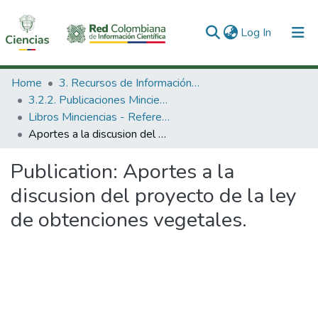
(current)
Log In
Communities & Collections
Home
3. Recursos de Información Científica y Tecnológica
3.2.2. Publicaciones Minciencias
All of DSpace
Libros Minciencias - Referenciales
Aportes a la discusion del proyecto de la ley de obtenciones vegetales.
Statistics
Publication:
Aportes a la
discusion del proyecto de la ley
de obtenciones vegetales.