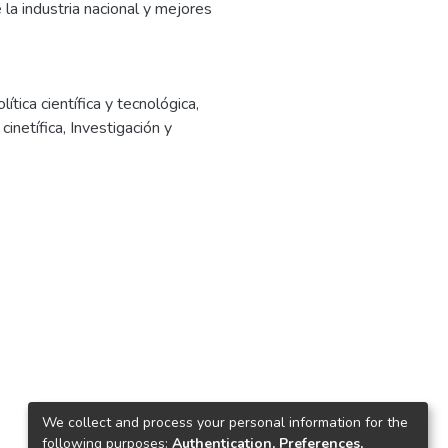
a industria nacional y mejores
lítica científica y tecnológica
,
cinetífica
,
Investigación y
We collect and process your personal information for the
following purposes:
Authentication, Preferences,