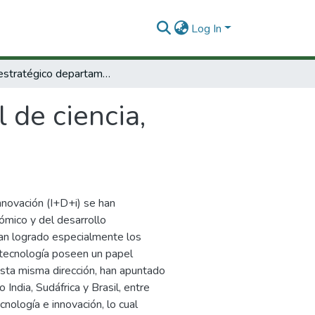
Log In
Plan estratégico departamental de ciencia, tecnología e innovación del Atlántico
 de ciencia,
 innovación (I+D+i) se han
ómico y del desarrollo
han logrado especialmente los
 tecnología poseen un papel
esta misma dirección, han apuntado
dia, Sudáfrica y Brasil, entre
cnología e innovación, lo cual