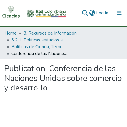
(current)
Log In
Communities & Collections
Home
3. Recursos de Información Científica y Tecnológica
3.2.1. Políticas, estudios, evaluaciones e indicadores de CTeI
All of DSpace
Políticas de Ciencia, Tecnología e Innovación
Conferencia de las Naciones Unidas sobre comercio y desarrollo.
Statistics
Publication:
Conferencia de las
Naciones Unidas sobre comercio
y desarrollo.