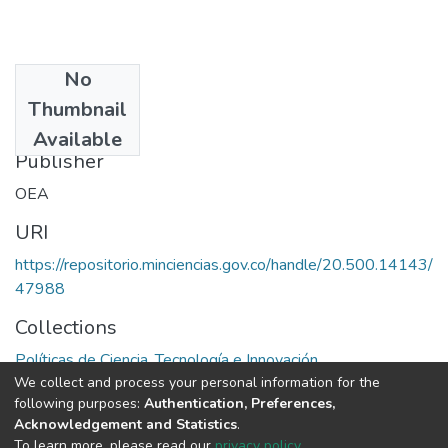
No
Date
Thumbnail
1974
Available
Publisher
OEA
URI
https://repositorio.minciencias.gov.co/handle/20.500.14143/
47988
Collections
Políticas de Ciencia, Tecnología e Innovación
We collect and process your personal information for the
following purposes:
Authentication, Preferences,
Full item page
Acknowledgement and Statistics
.
To learn more, please read our
privacy policy
.