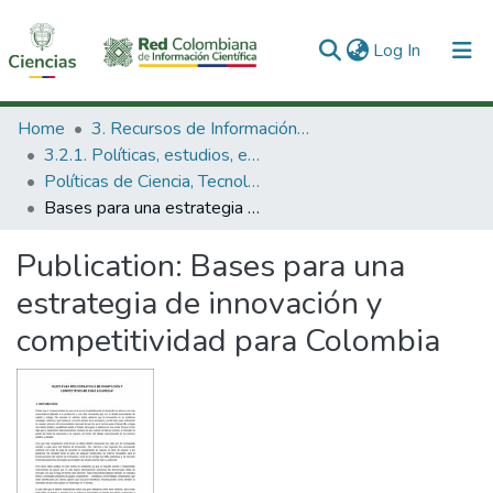
(current)
Log In
Communities & Collections
Home
3. Recursos de Información Científica y Tecnológica
3.2.1. Políticas, estudios, evaluaciones e indicadores de CTeI
All of DSpace
Políticas de Ciencia, Tecnología e Innovación
Bases para una estrategia de innovación y competitividad para Colombia
Statistics
Publication:
Bases para una
estrategia de innovación y
competitividad para Colombia