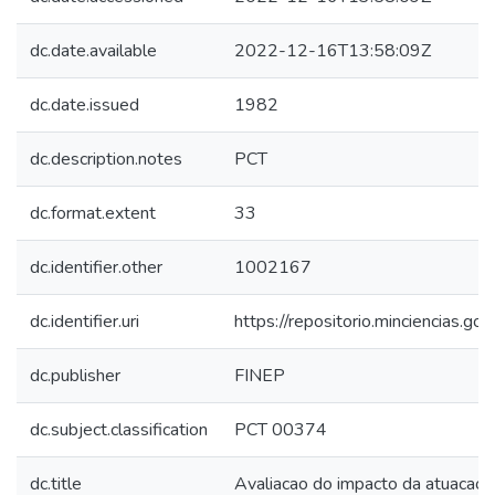
dc.date.available
2022-12-16T13:58:09Z
dc.date.issued
1982
dc.description.notes
PCT
dc.format.extent
33
dc.identifier.other
1002167
dc.identifier.uri
https://repositorio.minciencias.
dc.publisher
FINEP
dc.subject.classification
PCT 00374
dc.title
Avaliacao do impacto da atuacao 