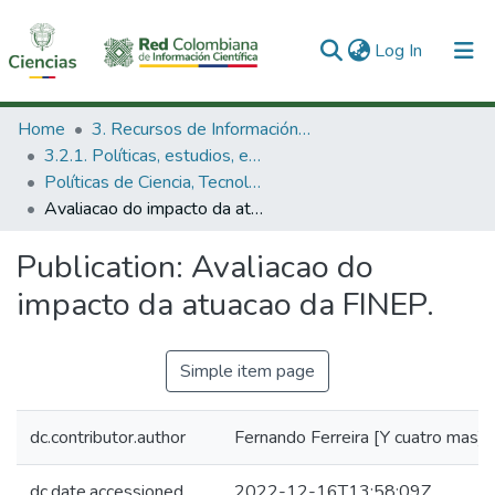
(current)
Log In
Communities & Collections
Home
3. Recursos de Información Científica y Tecnológica
3.2.1. Políticas, estudios, evaluaciones e indicadores de CTeI
All of DSpace
Políticas de Ciencia, Tecnología e Innovación
Avaliacao do impacto da atuacao da FINEP.
Statistics
Publication:
Avaliacao do
impacto da atuacao da FINEP.
Simple item page
dc.contributor.author
Fernando Ferreira [Y cuatro mas]
dc.date.accessioned
2022-12-16T13:58:09Z