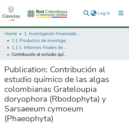
(current)
Log In
Communities & Collections
Home
1. Investigación Financiada con Recursos Públicos
1.1 Productos de investigación
All of DSpace
1.1.1. Informes Finales de Proyectos de Investigación
Contribución al estudio químico de las algas colombianas Grateloupia doryophora (Rbodophyta) y Sarsaeeum cymoeum (Phaeophyta)
Statistics
Publication:
Contribución al
estudio químico de las algas
colombianas Grateloupia
doryophora (Rbodophyta) y
Sarsaeeum cymoeum
(Phaeophyta)