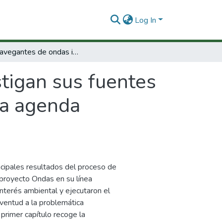
Log In
Los navegantes de ondas investigan sus fuentes hídricas: aportes para la construcción de una agenda ambiental para Colombia
tigan sus fuentes
na agenda
ncipales resultados del proceso de
l proyecto Ondas en su línea
interés ambiental y ejecutaron el
uventud a la problemática
 primer capítulo recoge la