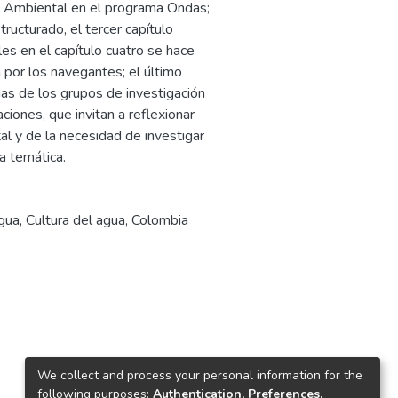
ea Ambiental en el programa Ondas;
ructurado, el tercer capítulo
es en el capítulo cuatro se hace
a por los navegantes; el último
cias de los grupos de investigación
iones, que invitan a reflexionar
al y de la necesidad de investigar
a temática.
gua
,
Cultura del agua
,
Colombia
We collect and process your personal information for the
following purposes:
Authentication, Preferences,