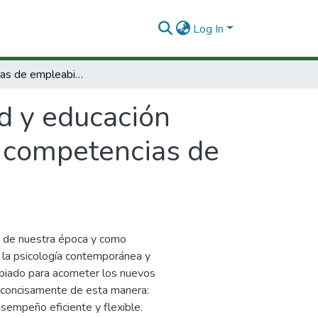
Log In
Competencias de empleabilidad y educación básica : un modelo de educación basada en competencias de empleabilidad.
d y educación
n competencias de
s de nuestra época y como
 la psicología contemporánea y
opiado para acometer los nuevos
e concisamente de esta manera:
sempeño eficiente y flexible.