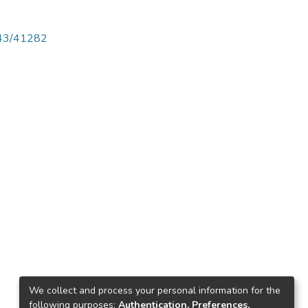
4143/41282
We collect and process your personal information for the
following purposes:
Authentication, Preferences,