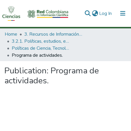
(current)
Log In
Communities & Collections
Home
3. Recursos de Información Científica y Tecnológica
3.2.1. Políticas, estudios, evaluaciones e indicadores de CTeI
All of DSpace
Políticas de Ciencia, Tecnología e Innovación
Programa de actividades.
Statistics
Publication:
Programa de
actividades.