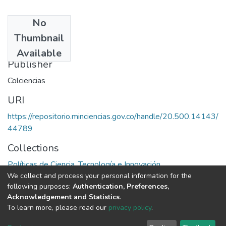
No
Date
Thumbnail
1984
Available
Publisher
Colciencias
URI
https://repositorio.minciencias.gov.co/handle/20.500.14143/
44789
Collections
Políticas de Ciencia, Tecnología e Innovación
We collect and process your personal information for the
following purposes:
Authentication, Preferences,
Full item page
Acknowledgement and Statistics
.
To learn more, please read our
privacy policy
.
DSpace software
copyright © 2002-2026
LYRASIS
Cookie
Privacy
End User
Send