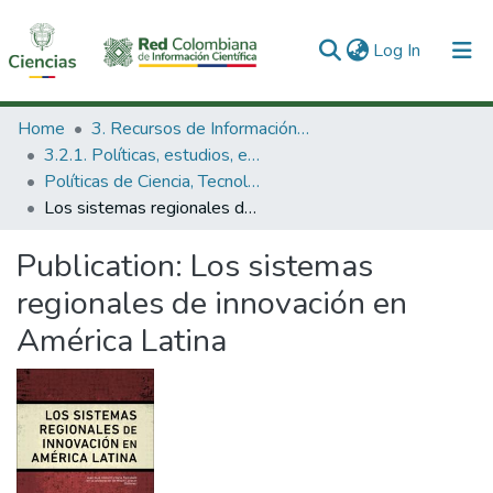
(current)
Log In
Communities & Collections
Home
3. Recursos de Información Científica y Tecnológica
3.2.1. Políticas, estudios, evaluaciones e indicadores de CTeI
All of DSpace
Políticas de Ciencia, Tecnología e Innovación
Los sistemas regionales de innovación en América Latina
Statistics
Publication:
Los sistemas
regionales de innovación en
América Latina