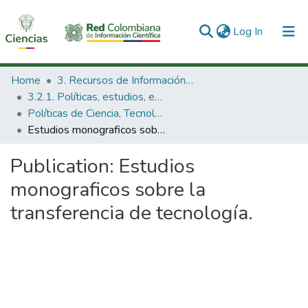
(current)
Log In
Communities & Collections
Home
3. Recursos de Información Científica y Tecnológica
3.2.1. Políticas, estudios, evaluaciones e indicadores de CTeI
All of DSpace
Políticas de Ciencia, Tecnología e Innovación
Estudios monograficos sobre la transferencia de tecnología.
Statistics
Publication:
Estudios
monograficos sobre la
transferencia de tecnología.