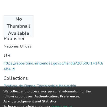
No
Date
Thumbnail
1978
Available
Publisher
Naciones Unidas
URI
https://repositorio.minciencias.gov.co/handle/20.500.14143/
48419
Collections
Políticas de Ciencia, Tecnología e Innovación
We collect and process your personal information for the
following purposes:
Authentication, Preferences,
Full item page
Acknowledgement and Statistics
.
To learn more, please read our
privacy policy
.