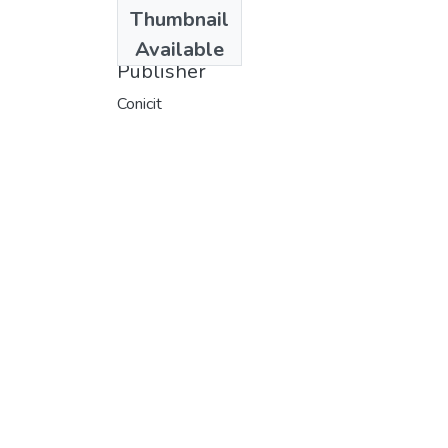
Date
Thumbnail
1976
Available
Publisher
Conicit