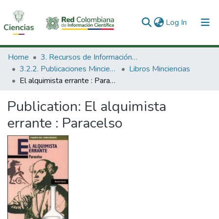
(current)
Log In
Communities & Collections
Home
3. Recursos de Información Científica y Tecnológica
3.2.2. Publicaciones Minciencias
Libros Minciencias
All of DSpace
El alquimista errante : Paracelso
Statistics
Publication:
El alquimista
errante : Paracelso