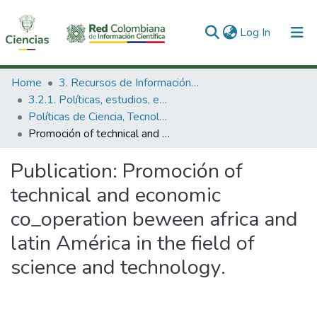
(current)
Log In
Communities & Collections
Home
3. Recursos de Información Científica y Tecnológica
3.2.1. Políticas, estudios, evaluaciones e indicadores de CTeI
All of DSpace
Políticas de Ciencia, Tecnología e Innovación
Promoción of technical and economic co_operation beween africa and latin América in the field of science and technology.
Statistics
Publication:
Promoción of
technical and economic
co_operation beween africa and
latin América in the field of
science and technology.