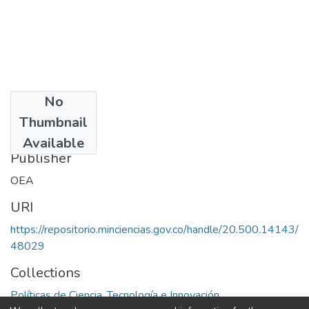
No
Date
Thumbnail
1981
Available
Publisher
OEA
URI
https://repositorio.minciencias.gov.co/handle/20.500.14143/
48029
Collections
Políticas de Ciencia, Tecnología e Innovación