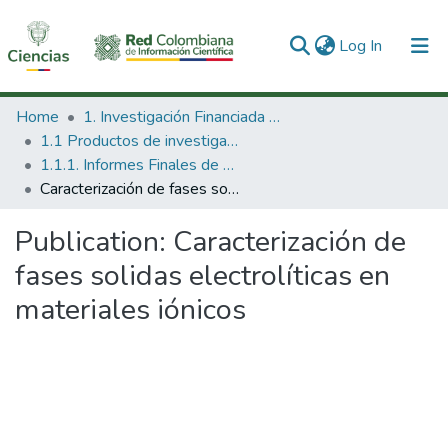
(current)
Log In
Communities & Collections
Home
1. Investigación Financiada con Recursos Públicos
1.1 Productos de investigación
All of DSpace
1.1.1. Informes Finales de Proyectos de Investigación
Caracterización de fases solidas electrolíticas en materiales iónicos
Statistics
Publication:
Caracterización de
fases solidas electrolíticas en
materiales iónicos