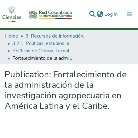
(current)
Log In
Communities & Collections
Home
3. Recursos de Información Científica y Tecnológica
3.2.1. Políticas, estudios, evaluaciones e indicadores de CTeI
All of DSpace
Políticas de Ciencia, Tecnología e Innovación
Fortalecimiento de la administración de la investigación agropecuaria en América Latina y el Caribe.
Statistics
Publication:
Fortalecimiento de
la administración de la
investigación agropecuaria en
América Latina y el Caribe.