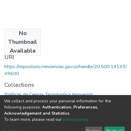
No
Date
Thumbnail
1992
Available
URI
https://repositorio.minciencias.gov.co/handle/20.500.14143/
49600
Collections
Políticas de Ciencia, Tecnología e Innovación
We collect and process your personal information for the
following purposes:
Authentication, Preferences,
Full item page
Acknowledgement and Statistics
.
To learn more, please read our
privacy policy
.
DSpace software
copyright © 2002-2026
LYRASIS
Cookie
Privacy
End User
Send