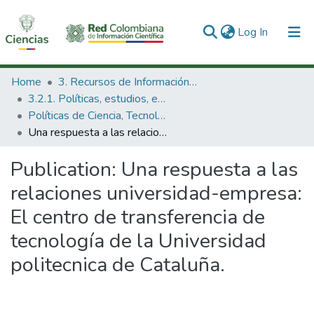
(current)
Log In
Communities & Collections
Home
3. Recursos de Información Científica y Tecnológica
3.2.1. Políticas, estudios, evaluaciones e indicadores de CTeI
All of DSpace
Políticas de Ciencia, Tecnología e Innovación
Una respuesta a las relaciones universidad-empresa: El centro de transferencia de tecnología de la Universidad politecnica de Cataluña.
Statistics
Publication:
Una respuesta a las
relaciones universidad-empresa:
El centro de transferencia de
tecnología de la Universidad
politecnica de Cataluña.