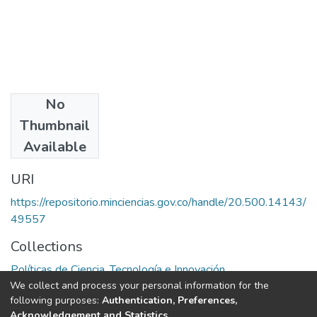
No
Authors
Thumbnail
Enerst Quingles
Available
URI
https://repositorio.minciencias.gov.co/handle/20.500.14143/
49557
Collections
Políticas de Ciencia, Tecnología e Innovación
We collect and process your personal information for the
following purposes:
Authentication, Preferences,
Full item page
Acknowledgement and Statistics
.