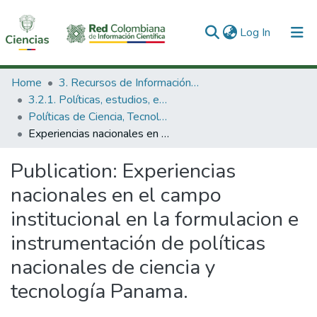
(current)
Log In
Communities & Collections
Home
3. Recursos de Información Científica y Tecnológica
3.2.1. Políticas, estudios, evaluaciones e indicadores de CTeI
All of DSpace
Políticas de Ciencia, Tecnología e Innovación
Experiencias nacionales en el campo institucional en la formulacion e instrumentación de políticas nacionales de ciencia y tecnología Panama.
Statistics
Publication:
Experiencias
nacionales en el campo
institucional en la formulacion e
instrumentación de políticas
nacionales de ciencia y
tecnología Panama.