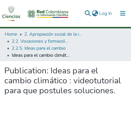
(current)
Log In
Communities & Collections
Home
2. Apropiación social de la información en Ciencia Tecnología e Innovación
2.2. Vocaciones y formación de la CTeI
All of DSpace
2.2.5. Ideas para el cambio
Ideas para el cambio climático : videotutorial para que postules soluciones.
Statistics
Publication:
Ideas para el
cambio climático : videotutorial
para que postules soluciones.