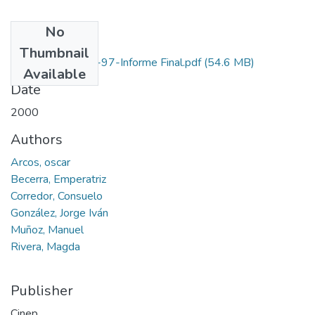
No
Files
Thumbnail
1101-10-462-97-Informe Final.pdf
(54.6 MB)
Available
Date
2000
Authors
Arcos, oscar
Becerra, Emperatriz
Corredor, Consuelo
González, Jorge Iván
Muñoz, Manuel
Rivera, Magda
Publisher
Cinep