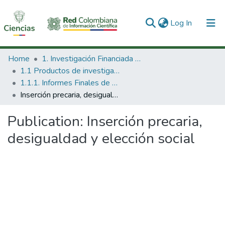
(current)
Log In
Communities & Collections
Home
1. Investigación Financiada con Recursos Públicos
1.1 Productos de investigación
All of DSpace
1.1.1. Informes Finales de Proyectos de Investigación
Inserción precaria, desigualdad y elección social
Statistics
Publication:
Inserción precaria,
desigualdad y elección social