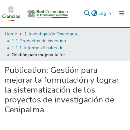
(current)
Log In
Communities & Collections
Home
1. Investigación Financiada con Recursos Públicos
1.1 Productos de investigación
All of DSpace
1.1.1. Informes Finales de Proyectos de Investigación
Gestión para mejorar la formulación y lograr la sistematización de los proyectos de investigación de Cenipalma
Statistics
Publication:
Gestión para
mejorar la formulación y lograr
la sistematización de los
proyectos de investigación de
Cenipalma