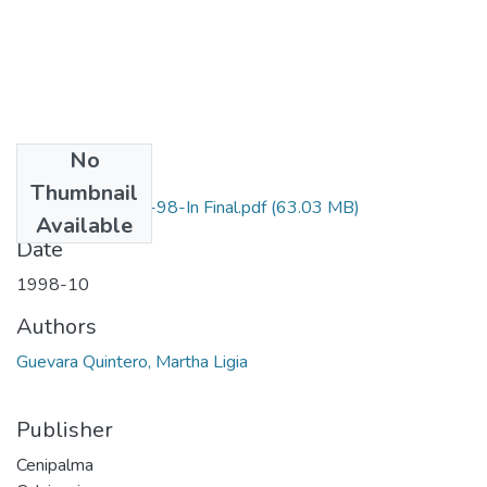
No
Files
Thumbnail
7262-07-119-98-In Final.pdf
(63.03 MB)
Available
Date
1998-10
Authors
Guevara Quintero, Martha Ligia
Publisher
Cenipalma