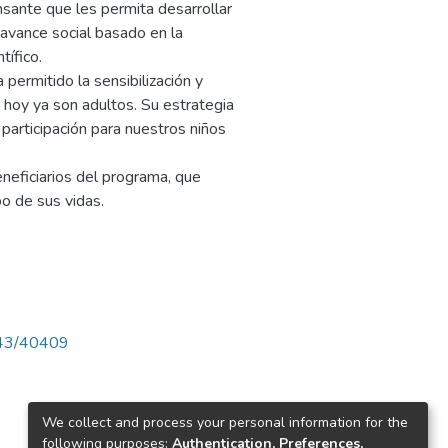
nsante que les permita desarrollar
avance social basado en la
tífico.
 permitido la sensibilización y
 hoy ya son adultos. Su estrategia
participación para nuestros niños
eneficiarios del programa, que
o de sus vidas.
4143/40409
We collect and process your personal information for the
following purposes:
Authentication, Preferences,