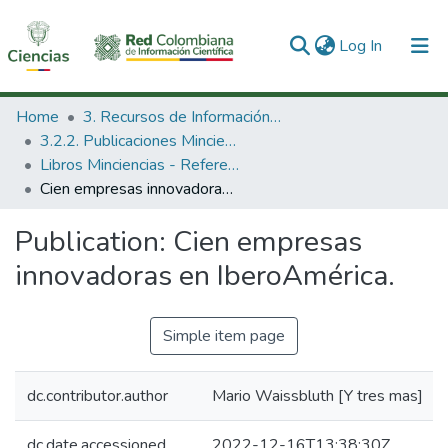
(current)
Log In
Communities & Collections
Home
3. Recursos de Información Científica y Tecnológica
3.2.2. Publicaciones Minciencias
All of DSpace
Libros Minciencias - Referenciales
Cien empresas innovadoras en IberoAmérica.
Statistics
Publication:
Cien empresas
innovadoras en IberoAmérica.
Simple item page
dc.contributor.author
Mario Waissbluth [Y tres mas]
dc.date.accessioned
2022-12-16T13:38:30Z