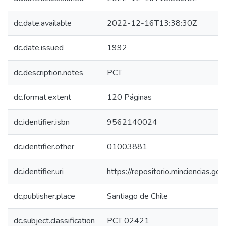
dc.date.available
2022-12-16T13:38:30Z
dc.date.issued
1992
dc.description.notes
PCT
dc.format.extent
120 Páginas
dc.identifier.isbn
9562140024
dc.identifier.other
01003881
dc.identifier.uri
https://repositorio.minciencias.
dc.publisher.place
Santiago de Chile
dc.subject.classification
PCT 02421