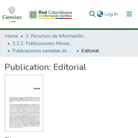
(current)
Log In
Communities & Collections
Home
3. Recursos de Información Científica y Tecnológica
3.2.2. Publicaciones Minciencias
All of DSpace
Publicaciones seriadas de Minciencias
Editorial
Statistics
Publication:
Editorial