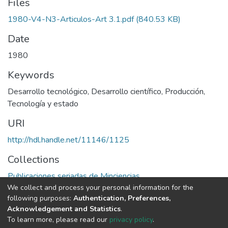
Files
1980-V4-N3-Articulos-Art 3.1.pdf
(840.53 KB)
Date
1980
Keywords
Desarrollo tecnológico
,
Desarrollo científico
,
Producción
,
Tecnología y estado
URI
http://hdl.handle.net/11146/1125
Collections
Publicaciones seriadas de Minciencias
We collect and process your personal information for the
following purposes:
Authentication, Preferences,
Full item page
Acknowledgement and Statistics
.
To learn more, please read our
privacy policy
.
DSpace software
copyright © 2002-2026
LYRASIS