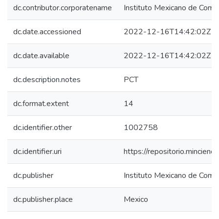
dc.contributor.corporatename
Instituto Mexicano de Comer
dc.date.accessioned
2022-12-16T14:42:02Z
dc.date.available
2022-12-16T14:42:02Z
dc.description.notes
PCT
dc.format.extent
14
dc.identifier.other
1002758
dc.identifier.uri
https://repositorio.mincie
dc.publisher
Instituto Mexicano de Comer
dc.publisher.place
Mexico