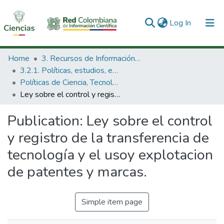
(current)
Log In
Communities & Collections
Home
3. Recursos de Información Científica y Tecnológica
3.2.1. Políticas, estudios, evaluaciones e indicadores de CTeI
All of DSpace
Políticas de Ciencia, Tecnología e Innovación
Ley sobre el control y registro de la transferencia de tecnología y el usoy explotacion de patentes y marcas.
Statistics
Publication:
Ley sobre el control
y registro de la transferencia de
tecnología y el usoy explotacion
de patentes y marcas.
Simple item page