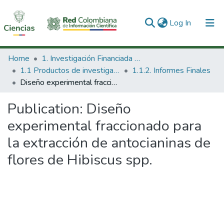
(current)
Log In
Communities & Collections
Home
1. Investigación Financiada con Recursos Públicos
1.1 Productos de investigación
1.1.2. Informes Finales
All of DSpace
Diseño experimental fraccionado para la extracción de antocianinas de flores de Hibiscus spp.
Statistics
Publication:
Diseño
experimental fraccionado para
la extracción de antocianinas de
flores de Hibiscus spp.