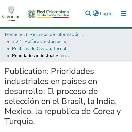
(current)
Log In
Communities & Collections
Home
3. Recursos de Información Científica y Tecnológica
3.2.1. Políticas, estudios, evaluaciones e indicadores de CTeI
All of DSpace
Políticas de Ciencia, Tecnología e Innovación
Prioridades industriales en paises en desarrollo: El proceso de selección en el Brasil, la India, Mexico, la republica de Corea y Turquia.
Statistics
Publication:
Prioridades
industriales en paises en
desarrollo: El proceso de
selección en el Brasil, la India,
Mexico, la republica de Corea y
Turquia.