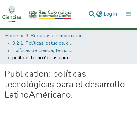
(current)
Log In
Communities & Collections
Home
3. Recursos de Información Científica y Tecnológica
3.2.1. Políticas, estudios, evaluaciones e indicadores de CTeI
All of DSpace
Políticas de Ciencia, Tecnología e Innovación
políticas tecnológicas para el desarrollo LatinoAméricano.
Statistics
Publication:
políticas
tecnológicas para el desarrollo
LatinoAméricano.