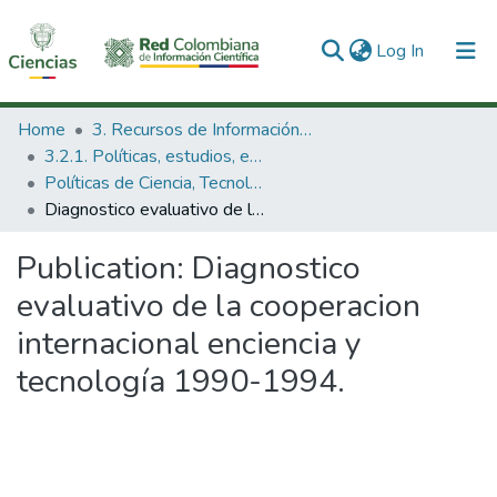
(current)
Log In
Communities & Collections
Home
3. Recursos de Información Científica y Tecnológica
3.2.1. Políticas, estudios, evaluaciones e indicadores de CTeI
All of DSpace
Políticas de Ciencia, Tecnología e Innovación
Diagnostico evaluativo de la cooperacion internacional enciencia y tecnología 1990-1994.
Statistics
Publication:
Diagnostico
evaluativo de la cooperacion
internacional enciencia y
tecnología 1990-1994.