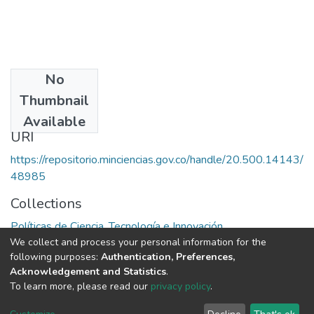
No
Date
Thumbnail
1994
Available
URI
https://repositorio.minciencias.gov.co/handle/20.500.14143/
48985
Collections
Políticas de Ciencia, Tecnología e Innovación
We collect and process your personal information for the
following purposes:
Authentication, Preferences,
Full item page
Acknowledgement and Statistics
.
To learn more, please read our
privacy policy
.
DSpace software
copyright © 2002-2026
LYRASIS
Cookie
Privacy
End User
Send