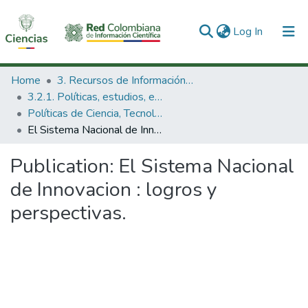
(current)
Log In
Communities & Collections
Home
3. Recursos de Información Científica y Tecnológica
3.2.1. Políticas, estudios, evaluaciones e indicadores de CTeI
All of DSpace
Políticas de Ciencia, Tecnología e Innovación
El Sistema Nacional de Innovacion : logros y perspectivas.
Statistics
Publication:
El Sistema Nacional
de Innovacion : logros y
perspectivas.