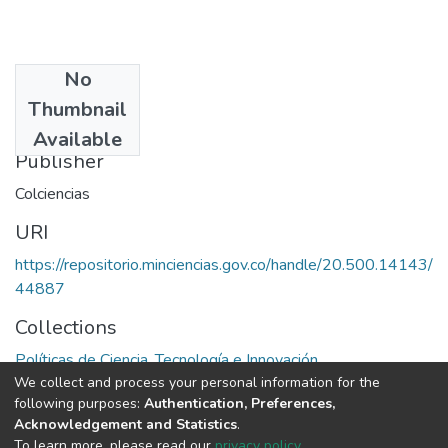
No
Date
Thumbnail
1998
Available
Publisher
Colciencias
URI
https://repositorio.minciencias.gov.co/handle/20.500.14143/
44887
Collections
Políticas de Ciencia, Tecnología e Innovación
We collect and process your personal information for the
following purposes:
Authentication, Preferences,
Full item page
Acknowledgement and Statistics
.
To learn more, please read our
privacy policy
.