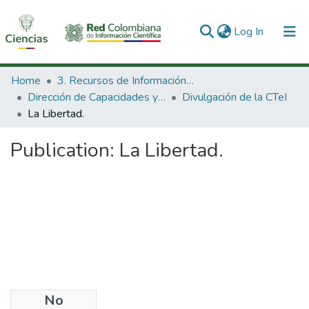
(current)
Log In
Communities & Collections
Home
3. Recursos de Información Científica y Tecnológica
Dirección de Capacidades y Divulgación de la CTeI
Divulgación de la CTeI
All of DSpace
La Libertad.
Statistics
Publication:
La Libertad.
No
Files