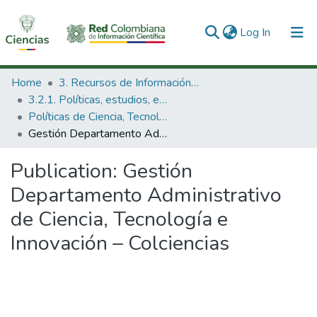
(current)
Log In
Communities & Collections
Home
3. Recursos de Información Científica y Tecnológica
3.2.1. Políticas, estudios, evaluaciones e indicadores de CTeI
All of DSpace
Políticas de Ciencia, Tecnología e Innovación
Gestión Departamento Administrativo de Ciencia, Tecnología e Innovación – Colciencias
Statistics
Publication:
Gestión
Departamento Administrativo
de Ciencia, Tecnología e
Innovación – Colciencias