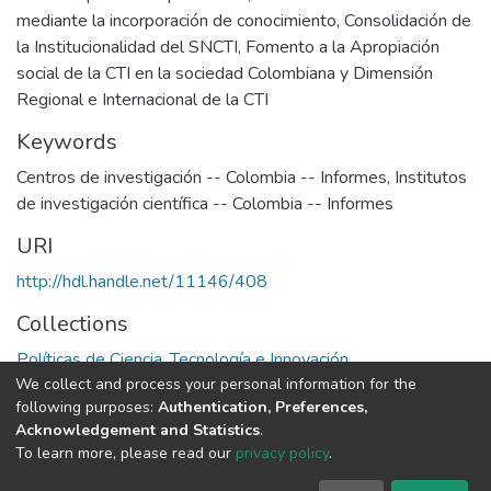
mediante la incorporación de conocimiento, Consolidación de
la Institucionalidad del SNCTI, Fomento a la Apropiación
social de la CTI en la sociedad Colombiana y Dimensión
Regional e Internacional de la CTI
Keywords
Centros de investigación -- Colombia -- Informes
,
Institutos
de investigación científica -- Colombia -- Informes
URI
http://hdl.handle.net/11146/408
Collections
Políticas de Ciencia, Tecnología e Innovación
We collect and process your personal information for the
following purposes:
Authentication, Preferences,
Full item page
Acknowledgement and Statistics
.
To learn more, please read our
privacy policy
.
DSpace software
copyright © 2002-2026
LYRASIS