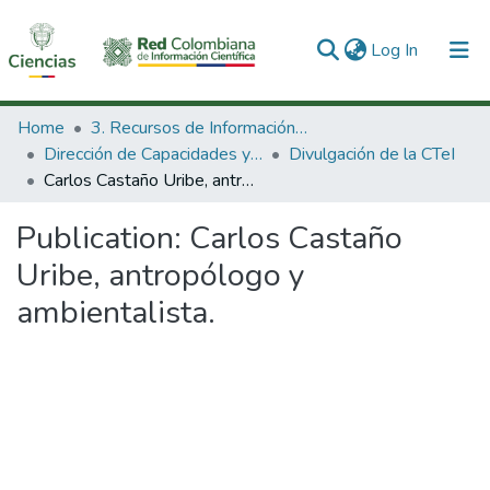
(current)
Log In
Communities & Collections
Home
3. Recursos de Información Científica y Tecnológica
Dirección de Capacidades y Divulgación de la CTeI
Divulgación de la CTeI
All of DSpace
Carlos Castaño Uribe, antropólogo y ambientalista.
Statistics
Publication:
Carlos Castaño
Uribe, antropólogo y
ambientalista.