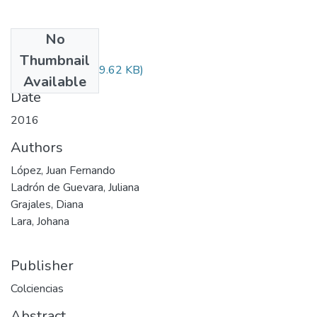
No
Files
Thumbnail
Audiovisual.pdf
(29.62 KB)
Available
Date
2016
Authors
López, Juan Fernando
Ladrón de Guevara, Juliana
Grajales, Diana
Lara, Johana
Publisher
Colciencias
Abstract