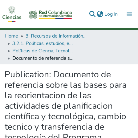
(current)
Log In
Communities & Collections
Home
3. Recursos de Información Científica y Tecnológica
3.2.1. Políticas, estudios, evaluaciones e indicadores de CTeI
All of DSpace
Políticas de Ciencia, Tecnología e Innovación
Documento de referencia sobre las bases para la reorientacion de las actividades de planificacion científica y tecnológica, cambio tecnico y transferencia de tecnología del Programa Regional de Desarrollo Regional de Desarrollo científico y tecnológico.
Statistics
Publication:
Documento de
referencia sobre las bases para
la reorientacion de las
actividades de planificacion
científica y tecnológica, cambio
tecnico y transferencia de
tecnología del Programa