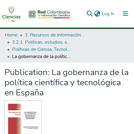
(current)
Log In
Communities & Collections
Home
3. Recursos de Información Científica y Tecnológica
3.2.1. Políticas, estudios, evaluaciones e indicadores de CTeI
All of DSpace
Políticas de Ciencia, Tecnología e Innovación
La gobernanza de la política científica y tecnológica en España
Statistics
Publication:
La gobernanza de la
política científica y tecnológica
en España