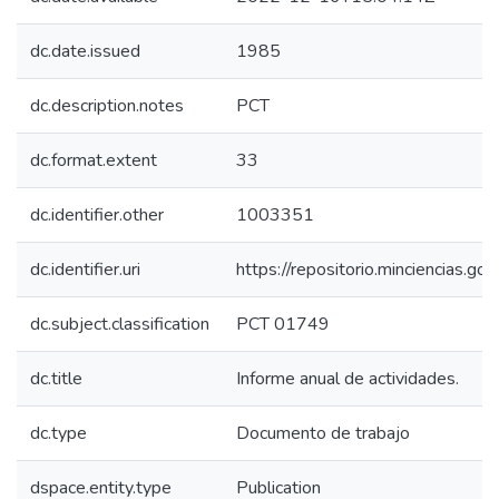
dc.date.issued
1985
dc.description.notes
PCT
dc.format.extent
33
dc.identifier.other
1003351
dc.identifier.uri
https://repositorio.minciencias.
dc.subject.classification
PCT 01749
dc.title
Informe anual de actividades.
dc.type
Documento de trabajo
dspace.entity.type
Publication