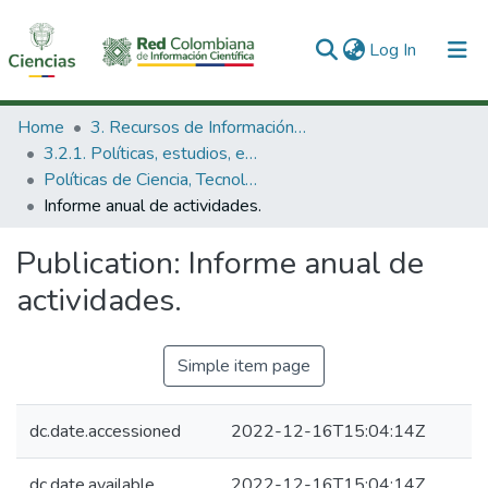
(current)
Log In
Communities & Collections
Home
3. Recursos de Información Científica y Tecnológica
3.2.1. Políticas, estudios, evaluaciones e indicadores de CTeI
All of DSpace
Políticas de Ciencia, Tecnología e Innovación
Informe anual de actividades.
Publication:
Informe anual de
actividades.
Simple item page
dc.date.accessioned
2022-12-16T15:04:14Z
dc.date.available
2022-12-16T15:04:14Z