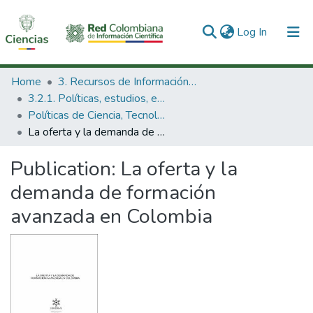
(current)
Log In
Communities & Collections
Home
3. Recursos de Información Científica y Tecnológica
3.2.1. Políticas, estudios, evaluaciones e indicadores de CTeI
All of DSpace
Políticas de Ciencia, Tecnología e Innovación
La oferta y la demanda de formación avanzada en Colombia
Statistics
Publication:
La oferta y la
demanda de formación
avanzada en Colombia