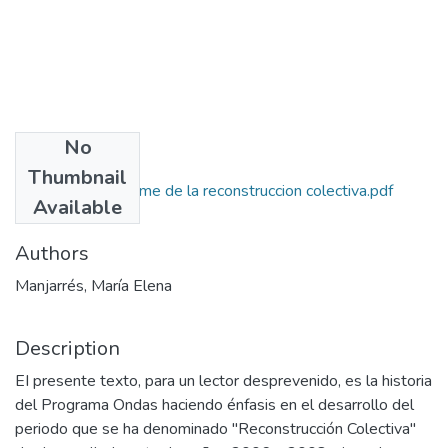
No
Files
Thumbnail
258-1-2 INFInforme de la reconstruccion colectiva.pdf
Available
(38.22 MB)
Authors
Manjarrés, María Elena
Description
EI presente texto, para un lector desprevenido, es la historia
del Programa Ondas haciendo énfasis en el desarrollo del
periodo que se ha denominado "Reconstrucción Colectiva"