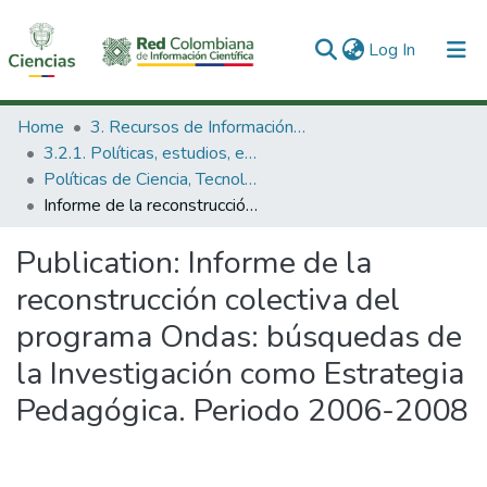
(current)
Log In
Communities & Collections
Home
3. Recursos de Información Científica y Tecnológica
3.2.1. Políticas, estudios, evaluaciones e indicadores de CTeI
All of DSpace
Políticas de Ciencia, Tecnología e Innovación
Informe de la reconstrucción colectiva del programa Ondas: búsquedas de la Investigación como Estrategia Pedagógica. Periodo 2006-2008
Statistics
Publication:
Informe de la
reconstrucción colectiva del
programa Ondas: búsquedas de
la Investigación como Estrategia
Pedagógica. Periodo 2006-2008